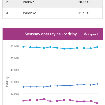
2.
Android
28.16%
Angielski
Polski
3.
Windows
11.68%
Systemy operacyjne - rodziny
Export
60.00%
50.00%
40.00%
Odsłony
30.00%
20.00%