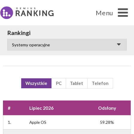
Menu
Rankingi
Ranking
Wszystkie
PC
Tablet
Telefon
Cytowanie danych
#
Lipiec 2026
Odsłony
FAQ
1.
Apple OS
59.28%
Kontakt