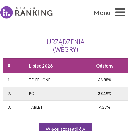
Menu
URZĄDZENIA
(WĘGRY)
#
Lipiec 2026
Odsłony
Ranking
1.
TELEPHONE
66.88%
2.
PC
28.19%
Cytowanie danych
3.
TABLET
4.27%
FAQ
Kontakt
Więcej szczegółów