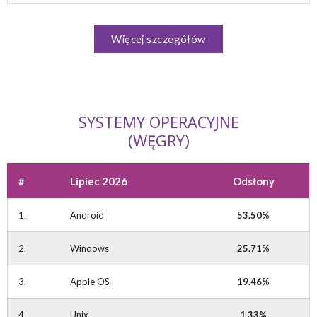
Więcej szczegółów
SYSTEMY OPERACYJNE
(WĘGRY)
#
Lipiec 2026
Odsłony
1.
Android
53.50%
2.
Windows
25.71%
3.
Apple OS
19.46%
4.
Unix
1.33%