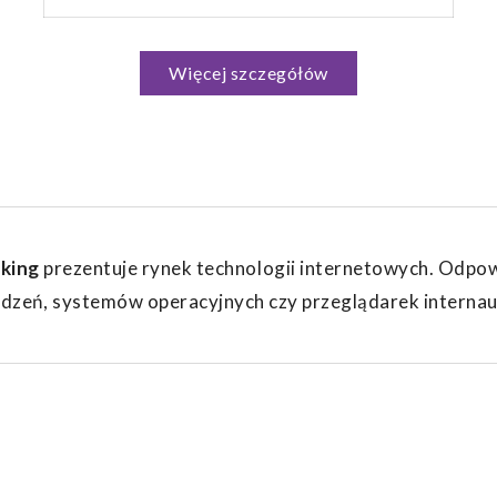
Angielski
Polski
Więcej szczegółów
king
prezentuje rynek technologii internetowych. Odpow
dzeń, systemów operacyjnych czy przeglądarek internauci 