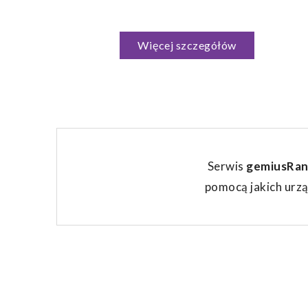
Więcej szczegółów
Serwis
gemiusRan
pomocą jakich urzą