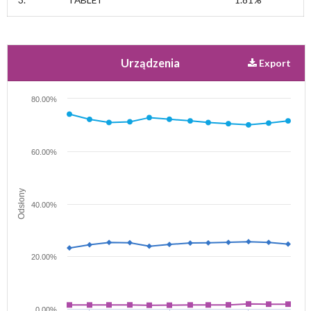
3.
TABLET
1.81%
Angielski
Polski
Urządzenia
Export
80.00%
60.00%
Odsłony
40.00%
20.00%
0.00%