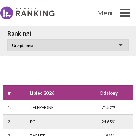
Menu
Rankingi
Ranking
#
Lipiec 2026
Odsłony
Cytowanie danych
1.
TELEPHONE
71.52%
FAQ
2.
PC
24.65%
Kontakt